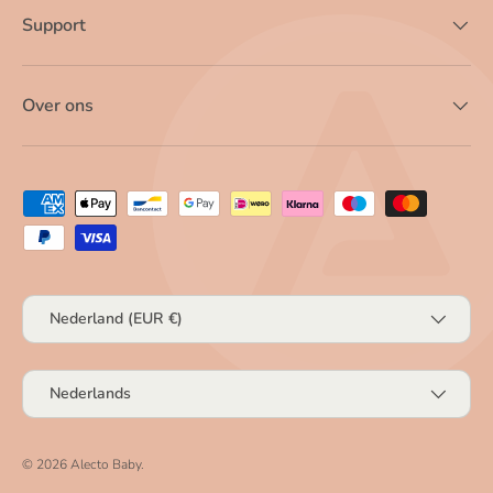
Support
Over ons
Geaccepteerde betaalmethoden
Land/Regio
Nederland (EUR €)
Taal
Nederlands
© 2026
Alecto Baby
.