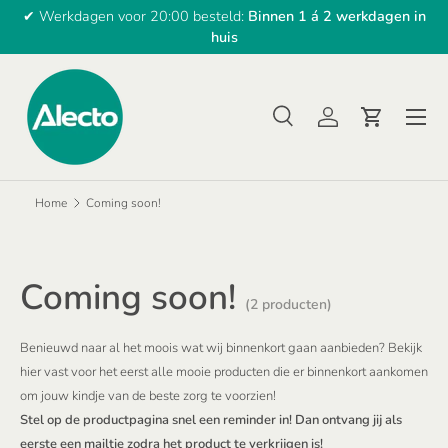
✔ Werkdagen voor 20:00 besteld:
Binnen 1 á 2 werkdagen in
GA NAAR INHOUD
huis
Menu
Zoeken
Inloggen
Winkelwa
Zoeken
Zoeken
Home
Coming soon!
Coming soon!
(2 producten)
Benieuwd naar al het moois wat wij binnenkort gaan aanbieden? Bekijk
hier vast voor het eerst alle mooie producten die er binnenkort aankomen
om jouw kindje van de beste zorg te voorzien!
Stel op de productpagina snel een reminder in! Dan ontvang jij als
eerste een mailtje zodra het product te verkrijgen is!