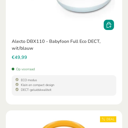
TOEVOEGE
Alecto DBX110 - Babyfoon Full Eco DECT,
wit/blauw
€49,99
Op voorraad
ECO modus
Klein en compact design
DECT-geluidskwaliteit
DEAL