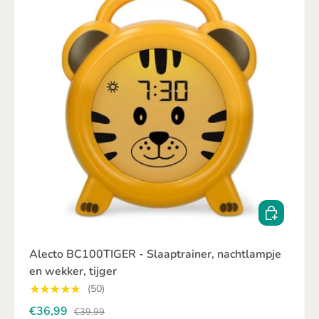
TOEVOEGE
Alecto BC100TIGER - Slaaptrainer, nachtlampje
en wekker, tijger
★★★★★
(50)
€36,99
€39,99