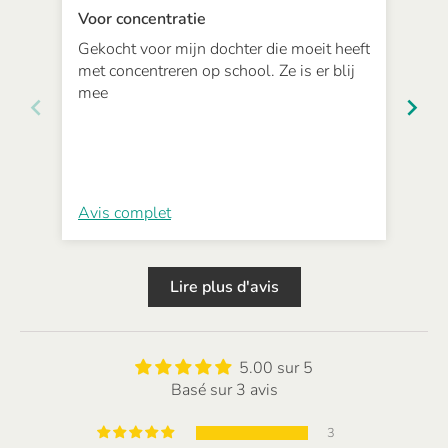
Voor concentratie
Han
Gekocht voor mijn dochter die moeit heeft
Het
met concentreren op school. Ze is er blij
mee
Avis complet
Avi
Lire plus d'avis
5.00 sur 5
Basé sur 3 avis
3