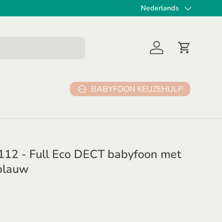
✔ 30 dagen gratis retourn
Nederlands
Taal
Inloggen
Winkelwa
BABYFOON KEUZEHULP
112 - Full Eco DECT babyfoon met
/blauw