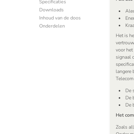
Specificaties
Downloads
Ale
Inhoud van de doos
Ene
Kra
Onderdelen
Het is h
vertrouw
voor het 
signaal 
specific
langere 
Telecomm
De s
De b
De b
Het com
Zoals al