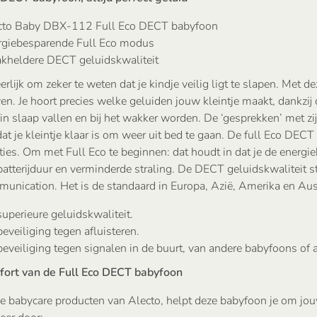
cto Baby DBX-112 Full Eco DECT babyfoon
rgiebesparende Full Eco modus
akheldere DECT geluidskwaliteit
eerlijk om zeker te weten dat je kindje veilig ligt te slapen. Met
en. Je hoort precies welke geluiden jouw kleintje maakt, dankzij
in slaap vallen en bij het wakker worden. De ‘gesprekken’ met zijn
dat je kleintje klaar is om weer uit bed te gaan. De full Eco DECT
aties. Om met Full Eco te beginnen: dat houdt in dat je de ener
batterijduur en verminderde straling. De DECT geluidskwaliteit s
unication. Het is de standaard in Europa, Azië, Amerika en Aust
uperieure geluidskwaliteit.
eveiliging tegen afluisteren.
eveiliging tegen signalen in de buurt, van andere babyfoons of 
fort van de Full Eco DECT babyfoon
le babycare producten van Alecto, helpt deze babyfoon je om jou