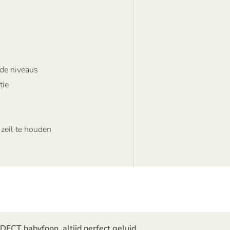
nde niveaus
tie
 zeil te houden
 DECT babyfoon, altijd perfect geluid