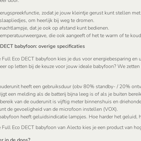
er door:
erugspreekfunctie, zodat je jouw kleintje gerust kunt stellen met
 slaapliedjes, om heerlijk bij weg te dromen.
nachtlampje, dat je ook op afstand kunt bedienen.
emperatuurweergave, die ook aangeeft of het te warm of te koud 
 DECT babyfoon: overige specificaties
 Full Eco DECT babyfoon kies je dus voor energiebesparing en u
eer op letten bij de keuze voor jouw ideale babyfoon? We zetten v
uderunit heeft een gebruiksduur (obv 80% standby- / 20% ontvang
rijgt een melding als de batterij bijna leeg is of als je buiten bere
bereik van de ouderunit is vijftig meter binnenshuis en driehond
unt de gevoeligheid van de microfoon instellen (VOX).
abyfoon heeft geluidsindicatie lampjes. Hoe harder het geluid,
 Full Eco DECT babyfoon van Alecto kies je een product van hoge 
er in de doos?