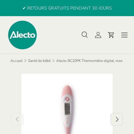
e
✔ RETOURS GRATUITS PENDANT 30 JOURS
ALLER AU CONTENU
Menu
Recherche
Se connecter
Panier
Recherche
Rechercher
Accueil
Santé de bébé
Alecto BC20PK Thermomètre digital, rose
PRÉCÉDENT
SUIVANT