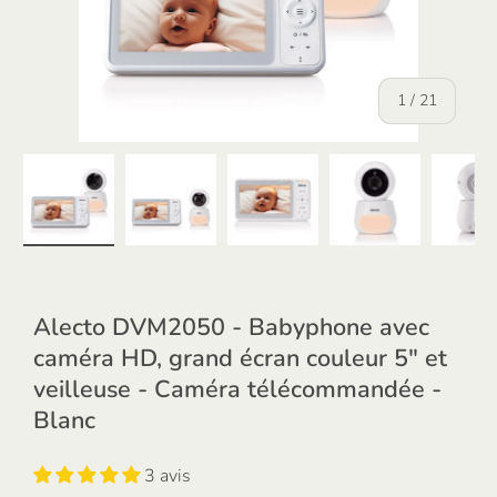
de
1
/
21
Charger l’image 1 dans la vue de galerie
Charger l’image 2 dans la vue de galerie
Charger l’image 3 dans la vu
Charger l’image
Ch
Alecto DVM2050 - Babyphone avec
caméra HD, grand écran couleur 5" et
veilleuse - Caméra télécommandée -
Blanc
3 avis