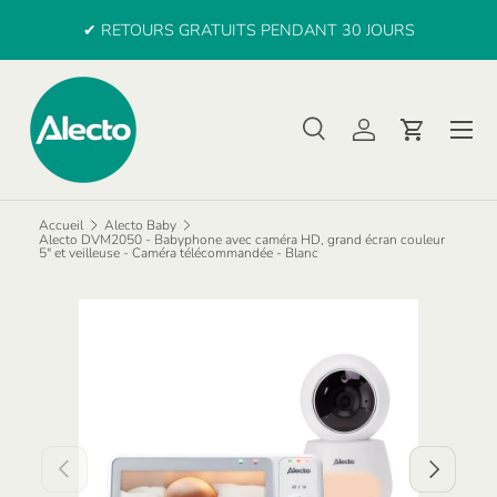
e
✔ RETOURS GRATUITS PENDANT 30 JOURS
ALLER AU CONTENU
Menu
Recherche
Se connecter
Panier
Recherche
Rechercher
Accueil
Alecto Baby
Alecto DVM2050 - Babyphone avec caméra HD, grand écran couleur
5" et veilleuse - Caméra télécommandée - Blanc
PRÉCÉDENT
SUIVANT