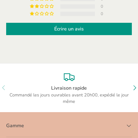
0
0
Écrire un avis
PRÉCÉDENT
SU
Livraison rapide
Commandé les jours ouvrables avant 20h00, expédié le jour
même
Gamme