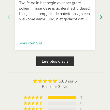
Twijfelde in het begin over het grote
Cer
scherm, maar deze is achteraf echt ideaal!
Les
Liedjes en lampje in de babyfoon zijn een
par
welkome aanvulling, niet gedacht dat ik
dit zo handig zou vinden..
Avis complet
Avi
Lire plus d'avis
5.00 sur 5
Basé sur 3 avis
3
0
0