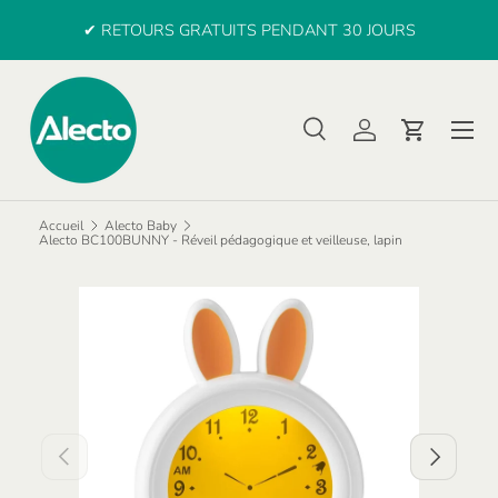
e
✔ RETOURS GRATUITS PENDANT 30 JOURS
ALLER AU CONTENU
Menu
Recherche
Se connecter
Panier
Recherche
Rechercher
Accueil
Alecto Baby
Alecto BC100BUNNY - Réveil pédagogique et veilleuse, lapin
PRÉCÉDENT
SUIVANT