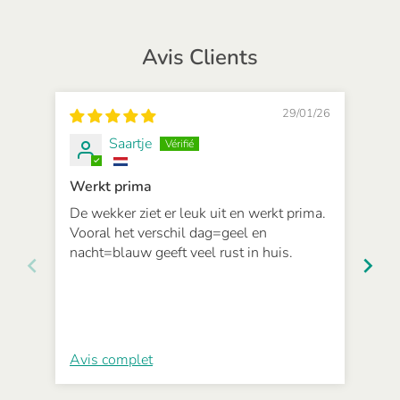
Avis Clients
29/01/26
Saartje
Werkt prima
Wer
De wekker ziet er leuk uit en werkt prima.
Sne
Vooral het verschil dag=geel en
de 
nacht=blauw geeft veel rust in huis.
Avis complet
Avi